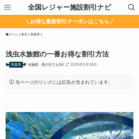
全国レジャー施設割引ナビ
＼お得な最新割引クーポンはこちら／
ホーム
東北
青森県
浅虫水族館の一番お得な割引方法
2025年5月28日
青森県
水族館
雨の日でもOK
当ページのリンクには広告が含まれています。