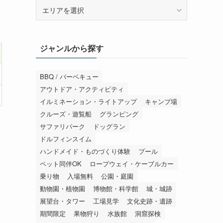
エ
リ
ア
か
ジャンルから探す
ら
探
す
BBQ / バーベキュー
アウトドア・アクティビティ
イルミネーション・ライトアップ
キャンプ場
クルーズ・遊覧船
グランピング
サファリパーク
ドッグラン
ドルフィンスイム
ハンドメイド・ものづくり体験
プール
ペット同伴OK
ロープウェイ・ケーブルカー
乗り物
入場無料
公園・庭園
動物園・植物園
博物館・科学館
城・城跡
展望台・タワー
工場見学
文化史跡・遺跡
期間限定
果物狩り
水族館
洞窟探検