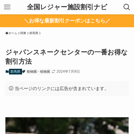
全国レジャー施設割引ナビ
＼お得な最新割引クーポンはこちら／
ホーム
関東
群馬県
ジャパンスネークセンターの一番お得な
割引方法
2024年7月9日
群馬県
動物園・植物園
当ページのリンクには広告が含まれています。