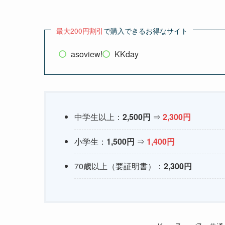
KawaZoo・iZoo共通入園券
KawaZoo・iZoo共通入園券は、KawaZoo（
のサイト経由で購入すると
最大200円割引
になり
最大200円割引
で購入できるお得なサイト
asoview!
KKday
中学生以上：
2,500円
⇒
2,300円
小学生：
1,500円
⇒
1,400円