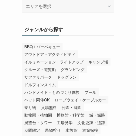
エ
リ
ア
か
ジャンルから探す
ら
探
す
BBQ / バーベキュー
アウトドア・アクティビティ
イルミネーション・ライトアップ
キャンプ場
クルーズ・遊覧船
グランピング
サファリパーク
ドッグラン
ドルフィンスイム
ハンドメイド・ものづくり体験
プール
ペット同伴OK
ロープウェイ・ケーブルカー
乗り物
入場無料
公園・庭園
動物園・植物園
博物館・科学館
城・城跡
展望台・タワー
工場見学
文化史跡・遺跡
期間限定
果物狩り
水族館
洞窟探検