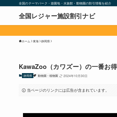
全国のテーマパーク・遊園地・水族館・動物園の割引情報を紹介
全国レジャー施設割引ナビ
ホーム
東海
静岡県
KawaZoo（カワズー）の一番お
静岡県
動物園・植物園
2024年10月30日
当ページのリンクには広告が含まれています。