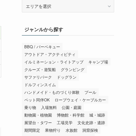
エ
リ
ア
か
ジャンルから探す
ら
探
す
BBQ / バーベキュー
アウトドア・アクティビティ
イルミネーション・ライトアップ
キャンプ場
クルーズ・遊覧船
グランピング
サファリパーク
ドッグラン
ドルフィンスイム
ハンドメイド・ものづくり体験
プール
ペット同伴OK
ロープウェイ・ケーブルカー
乗り物
入場無料
公園・庭園
動物園・植物園
博物館・科学館
城・城跡
展望台・タワー
工場見学
文化史跡・遺跡
期間限定
果物狩り
水族館
洞窟探検