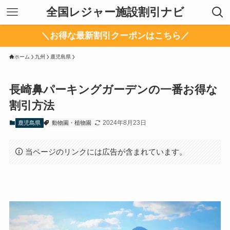
全国レジャー施設割引ナビ
＼お得な最新割引クーポンはこちら／
ホーム
九州
鹿児島県
長崎鼻パーキングガーデンの一番お得な
割引方法
2024年8月23日
鹿児島県
動物園・植物園
当ページのリンクには広告が含まれています。