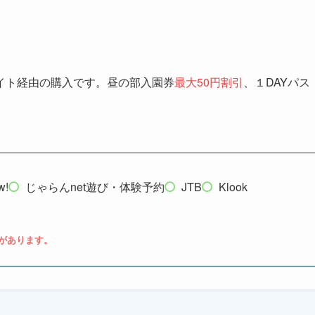
イト経由の購入です。昼の部入園券
最大50円割引
、１DAYパス
w!
じゃらんnet遊び・体験予約
JTB
Klook
があります。