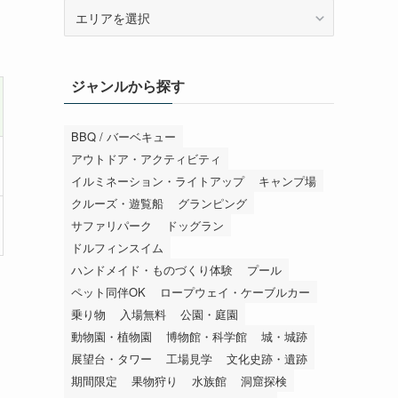
エ
リ
ア
か
ジャンルから探す
ら
探
す
BBQ / バーベキュー
アウトドア・アクティビティ
イルミネーション・ライトアップ
キャンプ場
クルーズ・遊覧船
グランピング
サファリパーク
ドッグラン
ドルフィンスイム
ハンドメイド・ものづくり体験
プール
ペット同伴OK
ロープウェイ・ケーブルカー
乗り物
入場無料
公園・庭園
動物園・植物園
博物館・科学館
城・城跡
展望台・タワー
工場見学
文化史跡・遺跡
期間限定
果物狩り
水族館
洞窟探検