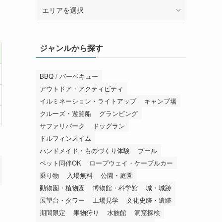
エ
リ
ア
か
ジャンルから探す
ら
探
す
BBQ / バーベキュー
アウトドア・アクティビティ
イルミネーション・ライトアップ
キャンプ場
クルーズ・遊覧船
グランピング
サファリパーク
ドッグラン
ドルフィンスイム
ハンドメイド・ものづくり体験
プール
ペット同伴OK
ロープウェイ・ケーブルカー
乗り物
入場無料
公園・庭園
動物園・植物園
博物館・科学館
城・城跡
展望台・タワー
工場見学
文化史跡・遺跡
期間限定
果物狩り
水族館
洞窟探検