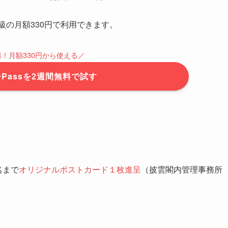
550円
初月無料
ト・ステーション提供サービス一覧
級の月額330円で利用できます。
料！月額330円から使える／
Passを2週間無料で試す
名まで
オリジナルポストカード１枚進呈
（披雲閣内管理事務所