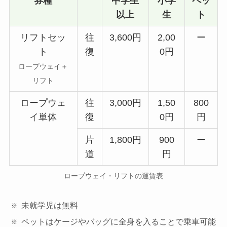
券種
中学生
小学
ペッ
以上
生
ト
リフトセッ
往
3,600円
2,00
ー
ト
復
0円
ロープウェイ＋
リフト
ロープウェ
往
3,000円
1,50
800
イ単体
復
0円
円
片
1,800円
900
ー
道
円
ロープウェイ・リフトの運賃表
未就学児は無料
ペットはケージやバッグに全身を入ることで乗車可能