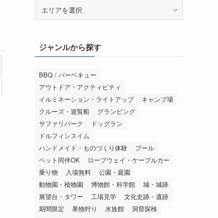
エ
リ
ア
か
ジャンルから探す
ら
探
す
BBQ / バーベキュー
アウトドア・アクティビティ
イルミネーション・ライトアップ
キャンプ場
クルーズ・遊覧船
グランピング
サファリパーク
ドッグラン
ドルフィンスイム
ハンドメイド・ものづくり体験
プール
ペット同伴OK
ロープウェイ・ケーブルカー
乗り物
入場無料
公園・庭園
動物園・植物園
博物館・科学館
城・城跡
展望台・タワー
工場見学
文化史跡・遺跡
期間限定
果物狩り
水族館
洞窟探検