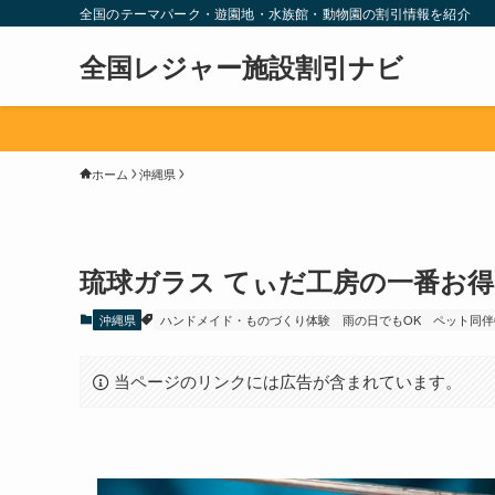
全国のテーマパーク・遊園地・水族館・動物園の割引情報を紹介
全国レジャー施設割引ナビ
ホーム
沖縄県
琉球ガラス てぃだ工房の一番お
沖縄県
ハンドメイド・ものづくり体験
雨の日でもOK
ペット同伴
当ページのリンクには広告が含まれています。