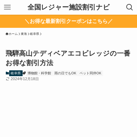
全国レジャー施設割引ナビ
＼お得な最新割引クーポンはこちら／
ホーム
東海
岐阜県
飛騨高山テディベアエコビレッジの一番
お得な割引方法
岐阜県
博物館・科学館
雨の日でもOK
ペット同伴OK
2024年12月18日