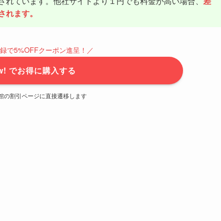
されています。他社サイトより１円でも料金が高い場合、
差
されます。
録で5%OFFクーポン進呈！／
iew! でお得に購入する
館の割引ページに直接遷移します