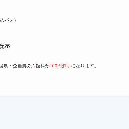
のパス）
提示
設展・企画展の入館料が
100円割引
になります。