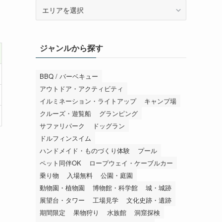
エ
リ
ア
か
ジャンルから探す
ら
探
す
BBQ / バーベキュー
アウトドア・アクティビティ
イルミネーション・ライトアップ
キャンプ場
クルーズ・遊覧船
グランピング
サファリパーク
ドッグラン
ドルフィンスイム
ハンドメイド・ものづくり体験
プール
ペット同伴OK
ロープウェイ・ケーブルカー
乗り物
入場無料
公園・庭園
動物園・植物園
博物館・科学館
城・城跡
展望台・タワー
工場見学
文化史跡・遺跡
期間限定
果物狩り
水族館
洞窟探検