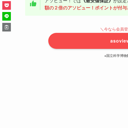
アソビュー！では
《最安値保証》
が設定
額の２倍のアソビュー！ポイントが付与
＼今なら会員登
asov
※国立科学博物